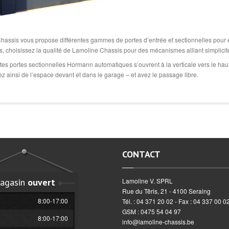
hassis vous propose différentes gammes de portes d’entrée et sectionnelles pour e
, choisissez la qualité de Lamoline Chassis pour des mécanismes alliant simplicité
es portes sectionnelles Hormann automatiques s’ouvrent à la verticale vers le haut
 ainsi de l’espace devant et dans le garage – et avez le passage libre.
CONTACT
agasin
ouvert
Lamoline V. SPRL
Rue du Têris, 21 - 4100 Seraing
8:00-17:00
Tél. : 04 371 20 02 - Fax : 04 337 00 0
GSM : 0475 54 04 97
8:00-17:00
info@lamoline-chassis.be