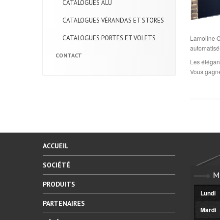
CATALOGUES
ALU
CATALOGUES
VÉRANDAS ET STORES
CATALOGUES
PORTES ET VOLETS
Lamoline C
automatisés
CONTACT
Les élégant
Vous gagnez
ACCUEIL
SOCIÉTÉ
M
PRODUITS
Lundi
PARTENAIRES
Mardi