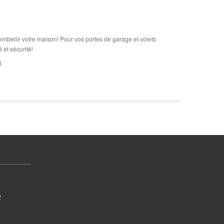
mbellir votre maison! Pour vos portes de garage et volets
 et sécurité!
.
2