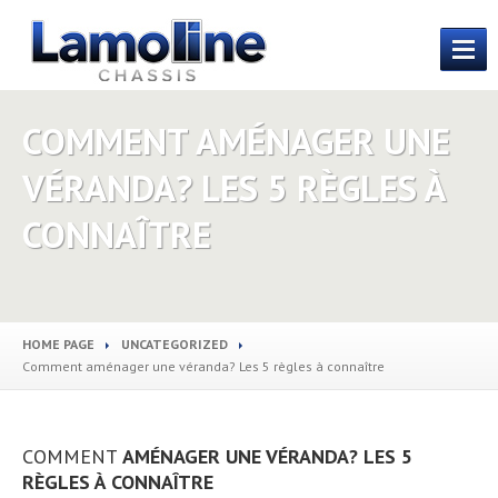
ACCUEIL
COMMENT AMÉNAGER UNE
SOCIÉTÉ
VÉRANDA? LES 5 RÈGLES À
PRODUITS
PVC
CONNAÎTRE
ALU
Vérandas
et stores
Porte
de garage et volets
HOME PAGE
UNCATEGORIZED
PARTENAIRES
Comment
aménager une véranda? Les 5 règles à connaître
TÉLÉCHARGEMENT
Catalogues
PVC
COMMENT
AMÉNAGER UNE VÉRANDA? LES 5
Catalogues
ALU
RÈGLES À CONNAÎTRE
Catalogues
vérandas et stores